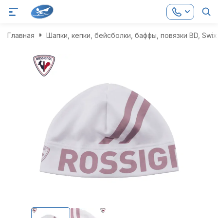
Главная
Шапки, кепки, бейсболки, баффы, повязки BD, Swix,