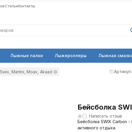
ров
Статьи
Контакты
Лыжные палки
Лыжероллеры
Лыжная смазка
Артикул:
wix, Martini, Moax, 4kaad
Бейсболка SWI
Написать отзыв
Бейсболка SWIX Carbon - 
активного отдыха.