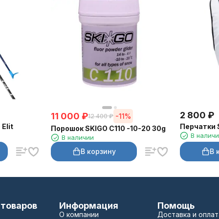
2 800
₽
11 000
₽
-11%
12 400
₽
Elit
Перчатки 
Порошок SKIGO C110 -10-20 30g
В налич
В наличии
В корзину
В 
 товаров
Информация
Помощь
О компании
Доставка и оплат