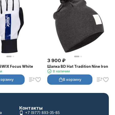
3 900
₽
SWIX Focus White
Шапка BD Hat Tradition Nine Iron
ии
В наличии
корзину
В корзину
Контакты
а
+7 (977) 893-35-85