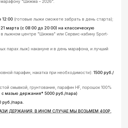
 марафону "Шижма – 2026".
 12:00
(готовые лыжи сможете забрать в день старта);
и 21 марта (с 08:00 до 20:00) на классическую
и в лыжном центре "Шижма" или Сервис-кабину Sport-
ых парах лыж) накануне и в день марафона, и лучший
новной парафин, накатка при необходимости):
1500 руб./
стой смывкой, грунтование, парафин HF, порошок 100%
а с мазью держания* 5000 руб./пара)
 руб./пара.
ЗИ ДЕРЖАНИЯ, В ИНОМ СЛУЧАЕ МЫ ВОЗЬМЕМ 400Р,