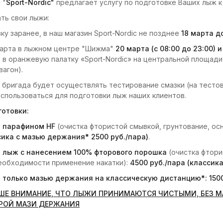
 "
Sport-Nordic"
предлагает услугу по подготовке Ваших лыж к
ть свои лыжи:
ку заранее, в наш магазин Sport-Nordic не позднее
18
марта
до
тарта в лыжном центре "Шижма"
20 марта
(с 08:00 до 23:00) 
: в оранжевую палатку «Sport-Nordic» на центральной площад
вагон).
 бригада будет осуществлять тестирование смазки (на тестов
использоваться для подготовки лыж наших клиентов.
готовки:
а парафином HF
(очистка фтористой смывкой, грунтование, ос
сика с мазью держания* 2500 руб./пара)
.
 лыж с нанесением 100% фторового порошка
(очистка фтори
необходимости применение накатки):
45
00 руб./пара (классик
 только мазью держания на классическую дистанцию*: 1500
ШЕ ВНИМАНИЕ, ЧТО ЛЫЖИ ПРИНИМАЮТСЯ ЧИСТЫМИ, БЕЗ МА
АРОЙ МАЗИ ДЕРЖАНИЯ