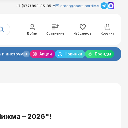
+7 (977) 893-35-85
order@sport-nordic.ru
Войти
Сравнение
Избранное
Корзина
 и инструменты
Акции
Крепления лыжные
Новинки
Бренды
Очки и линзы
ижма – 2026"!