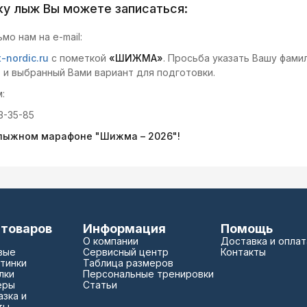
ку лыж Вы можете записаться:
мо нам на e-mail:
-nordic.ru
с пометкой
«ШИЖМА»
. Просьба указать Вашу фами
 и выбранный Вами вариант для подготовки.
:
3-35-85
 лыжном марафоне "Шижма – 2026"!
 товаров
Информация
Помощь
О компании
Доставка и оплат
вые
Сервисный центр
Контакты
тинки
Таблица размеров
лки
Персональные тренировки
еры
Статьи
зка и
ты