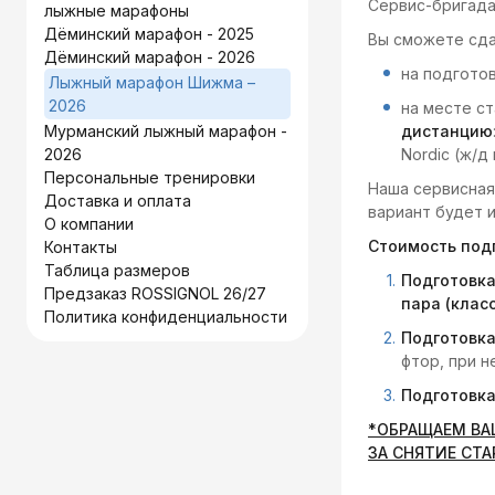
Серв
ис-бригада
лыжные марафоны
Дёминский марафон - 2025
Вы сможете сда
Дёминский марафон - 2026
на подготов
Лыжный марафон Шижма –
2026
на месте с
Мурманский лыжный марафон -
дистанцию
2026
Nordic (ж/д 
Персональные тренировки
Наша сервисная
Доставка и оплата
вариант будет 
О компании
Стоимость под
Контакты
Таблица размеров
Подготовк
Предзаказ ROSSIGNOL 26/27
пара (клас
Политика конфиденциальности
Подготовка
фтор, при 
Подготовка
*ОБРАЩАЕМ ВА
ЗА СНЯТИЕ СТ