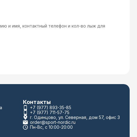
лию и имя, контактный телефон и кол-во лыж для
Контакты
а
+7 (977) 893-35-85
+7 (977) 711-57-75
г. Одинцово, ул. Северная, дом 57, офис 3
order@sport-nordic.ru
Пн-Вс, с 10:00-20:00