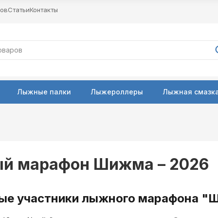
ров
Статьи
Контакты
Лыжные палки
Лыжероллеры
Лыжная смазка
й марафон Шижма – 2026
е участники лыжного марафона "Ш