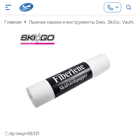
Главная
Лыжная смазка и инструменты Swix, SkiGo, Vauhti, 
Артикул:
68331