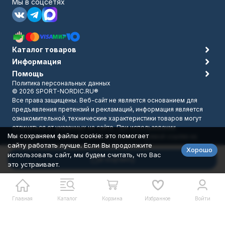
Мы в соцсетях
Каталог товаров
Информация
Помощь
Политика персональных данных
© 2026 SPORT-NORDIC.RU®
Все права защищены. Веб-сайт не является основанием для
предъявления претензий и рекламаций, информация является
ознакомительной, технические характеристики товаров могут
отличаться от указанных на сайте. При использовании
Мы сохраняем файлы cookie: это помогает
материалов с сайта обязательно указание прямой ссылки на
сайту работать лучше. Если Вы продолжите
источник.
Хорошо
Разработано в
bodysite.ru
использовать сайт, мы будем считать, что Вас
В корзину
это устраивает.
Главная
Каталог
Корзина
Избранное
Войти