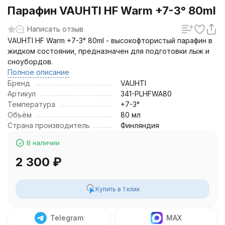
Парафин VAUHTI HF Warm +7-3° 80ml
Написать отзыв
VAUHTI HF Warm +7-3° 80ml - высокофтористый парафин в
жидком состоянии, предназначен для подготовки лыж и
сноубордов.
Полное описание
Бренд
VAUHTI
Артикул
341-PLHFWA80
Температура
+7-3°
Объём
80 мл
Страна производитель
Финляндия
В наличии
2 300
₽
Купить в 1 клик
Telegram
MAX