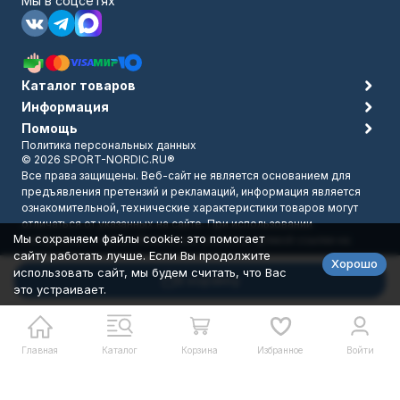
Мы в соцсетях
Каталог товаров
Информация
Помощь
Политика персональных данных
© 2026 SPORT-NORDIC.RU®
Все права защищены. Веб-сайт не является основанием для
предъявления претензий и рекламаций, информация является
ознакомительной, технические характеристики товаров могут
отличаться от указанных на сайте. При использовании
Мы сохраняем файлы cookie: это помогает
материалов с сайта обязательно указание прямой ссылки на
сайту работать лучше. Если Вы продолжите
источник.
Хорошо
Разработано в
bodysite.ru
использовать сайт, мы будем считать, что Вас
В корзину
это устраивает.
Главная
Каталог
Корзина
Избранное
Войти