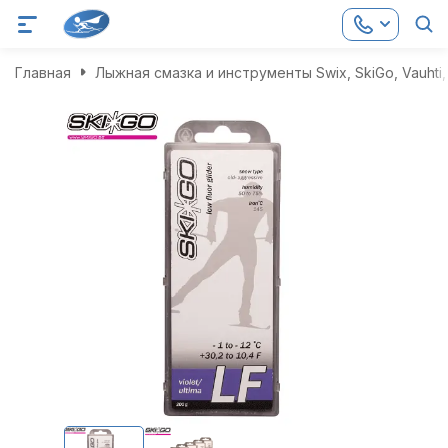
Главная
Лыжная смазка и инструменты Swix, SkiGo, Vauhti, 