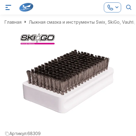
Главная
Лыжная смазка и инструменты Swix, SkiGo, Vauhti, 
Артикул:
68309