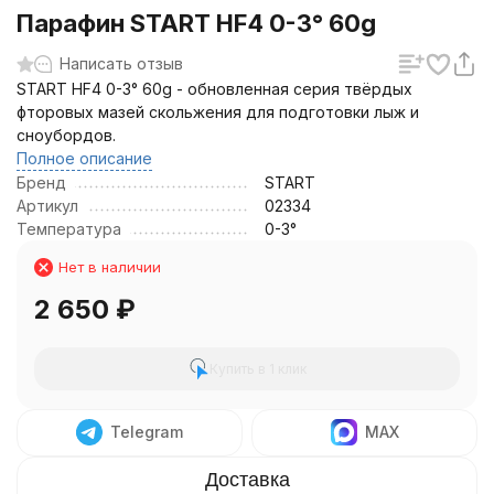
Парафин START HF4 0-3° 60g
Написать отзыв
START HF4 0-3° 60g - обновленная серия твёрдых
фторовых мазей скольжения для подготовки лыж и
сноубордов.
Полное описание
Бренд
START
Артикул
02334
Температура
0-3°
Нет в наличии
2 650
₽
Купить в 1 клик
Telegram
MAX