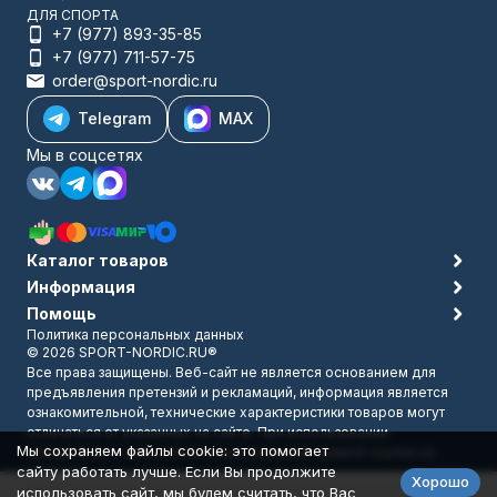
ДЛЯ СПОРТА
+7 (977) 893-35-85
+7 (977) 711-57-75
order@sport-nordic.ru
Telegram
MAX
Мы в соцсетях
Каталог товаров
Информация
Помощь
Политика персональных данных
© 2026 SPORT-NORDIC.RU®
Все права защищены. Веб-сайт не является основанием для
предъявления претензий и рекламаций, информация является
ознакомительной, технические характеристики товаров могут
отличаться от указанных на сайте. При использовании
Мы сохраняем файлы cookie: это помогает
материалов с сайта обязательно указание прямой ссылки на
сайту работать лучше. Если Вы продолжите
источник.
Хорошо
Разработано в
bodysite.ru
использовать сайт, мы будем считать, что Вас