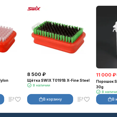
8 500
₽
11 000
₽
ylon
Щётка SWIX T0191B X-Fine Steel
Порошок SK
В наличии
30g
В налич
В корзину
В 