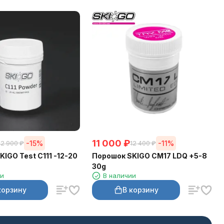
11 000
₽
-15%
-11%
12 900
₽
12 400
₽
IGO Test C111 -12-20
Порошок SKIGO CM17 LDQ +5-8
30g
ии
В наличии
корзину
В корзину