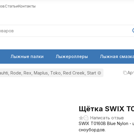
ров
Статьи
Контакты
Лыжные палки
Лыжероллеры
Лыжная смазка
Ар
hti, Rode, Rex, Maplus, Toko, Red Creek, Start
Щётка SWIX T0
Написать отзыв
SWIX T0160B Blue Nylon -
сноубордов.