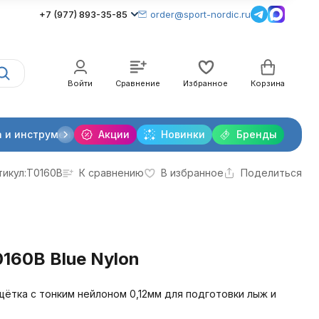
+7 (977) 893-35-85
order@sport-nordic.ru
Войти
Сравнение
Избранное
Корзина
 и инструменты
Акции
Крепления лыжные
Новинки
Бренды
Очки и линзы
тикул:
T0160B
К сравнению
В избранное
Поделиться
160B Blue Nylon
 щётка с тонким нейлоном 0,12мм для подготовки лыж и