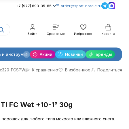
+7 (977) 893-35-85
order@sport-nordic.ru
Войти
Сравнение
Избранное
Корзина
 и инструменты
Акции
Крепления лыжные
Новинки
Бренды
Очки и линзы
:
320-FCSPW
К сравнению
В избранное
Поделиться
I FC Wet +10-1° 30g
 - порошок для любого типа мокрого или влажного снега.