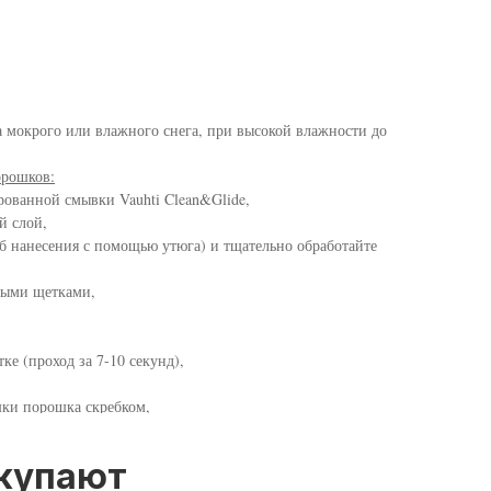
 мокрого или влажного снега, при высокой влажности до
орошков:
ованной смывки Vauhti Clean&Glide,
й слой,
б нанесения с помощью утюга) и тщательно обработайте
выми щетками,
е (проход за 7-10 секунд),
шки порошка скребком,
окупают
 волоса,