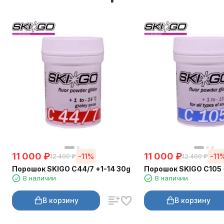
Поверхность должна стать слегка матовой (матовая поверхность об
блестящая, полированная),
При работе ручными щетками
используйте сначала щетки из металла
Окончательную обработку проводите нейлоновой щеткой,
Далее сделайте пару проходов щеткой из металла или щеткой из конс
11 000
₽
11 000
₽
-11%
-11
12 400
₽
12 400
₽
Порошок SKIGO C44/7 +1-14 30g
Порошок SKIGO C105 
В наличии
В наличии
В корзину
В корзину