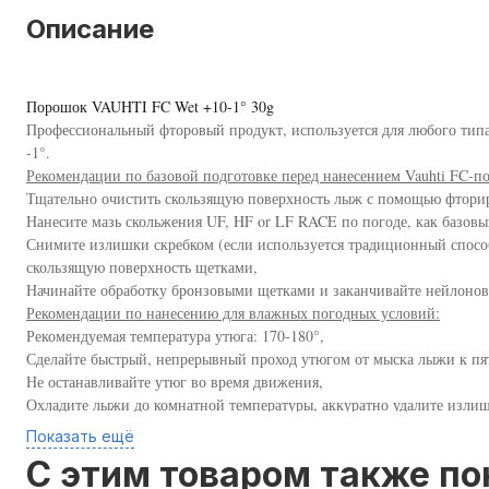
Описание
Порошок VAUHTI FC Wet +10-1° 30g
Профессиональный фторовый продукт, используется для любого типа
-1°.
Рекомендации по базовой подготовке перед нанесением Vauhti FC-п
Тщательно очистить скользящую поверхность лыж с помощью фторир
Нанесите мазь скольжения UF, HF or LF RACE по погоде, как базовы
Снимите излишки скребком (если используется традиционный спосо
скользящую поверхность щетками,
Начинайте обработку бронзовыми щетками и заканчивайте нейлоно
Рекомендации по нанесению для влажных погодных условий:
Рекомендуемая температура утюга: 170-180°,
Сделайте быстрый, непрерывный проход утюгом от мыска лыжи к пятк
Не останавливайте утюг во время движения,
Охладите лыжи до комнатной температуры, аккуратно удалите изли
Обработайте поверхность роторной щеткой из конского волоса,
Показать ещё
Продолжите обработку роторной нейлоновой щеткой,
C этим товаром также п
Сделайте окончательный легкий проход роторной щеткой из конского