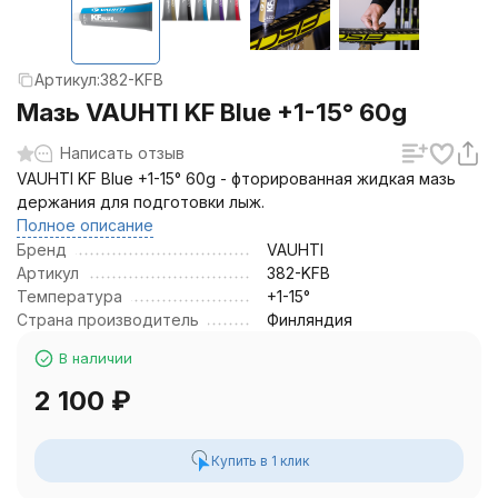
Артикул:
382-KFB
Мазь VAUHTI KF Blue +1-15° 60g
Написать отзыв
VAUHTI KF Blue +1-15° 60g - фторированная жидкая мазь
держания для подготовки лыж.
Полное описание
Бренд
VAUHTI
Артикул
382-KFB
Температура
+1-15°
Страна производитель
Финляндия
В наличии
2 100
₽
Купить в 1 клик