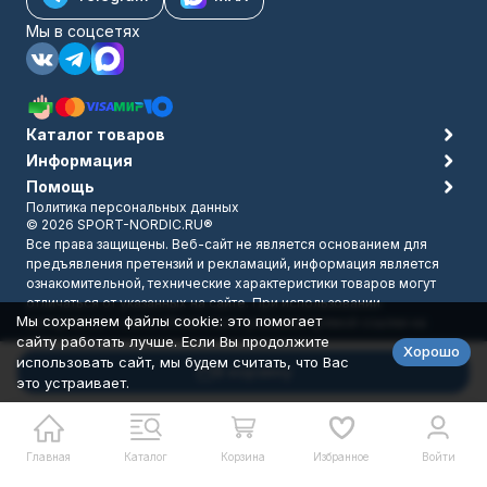
Мы в соцсетях
Каталог товаров
Информация
Помощь
Политика персональных данных
© 2026 SPORT-NORDIC.RU®
Все права защищены. Веб-сайт не является основанием для
предъявления претензий и рекламаций, информация является
ознакомительной, технические характеристики товаров могут
отличаться от указанных на сайте. При использовании
Мы сохраняем файлы cookie: это помогает
материалов с сайта обязательно указание прямой ссылки на
сайту работать лучше. Если Вы продолжите
источник.
Хорошо
Разработано в
bodysite.ru
использовать сайт, мы будем считать, что Вас
В корзину
это устраивает.
Главная
Каталог
Корзина
Избранное
Войти