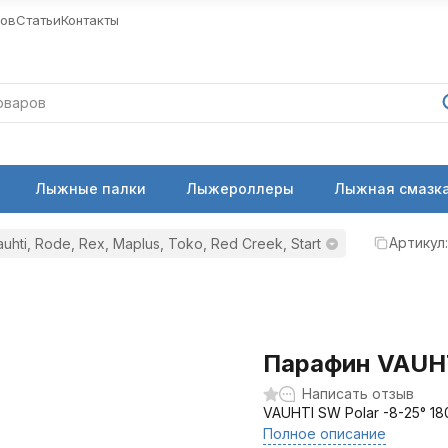
ров
Статьи
Контакты
Лыжные палки
Лыжероллеры
Лыжная смазка
Артикул:
hti, Rode, Rex, Maplus, Toko, Red Creek, Start
Парафин VAUHT
Написать отзыв
VAUHTI SW Polar -8-25° 1
Полное описание