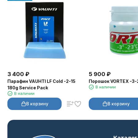
3 400
₽
5 900
₽
Парафин VAUHTI LF Cold -2-15
Порошок VORTEX -3-
В наличии
180g Service Pack
В наличии
В корзину
В корзину
Каталог