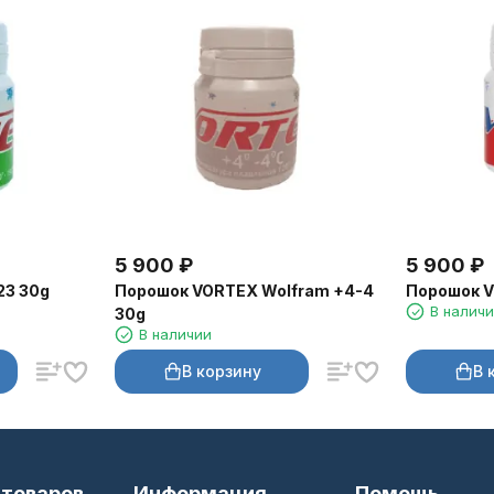
5 900
₽
5 900
₽
23 30g
Порошок VORTEX Wolfram +4-4
Порошок V
В налич
30g
В наличии
В корзину
В 
 товаров
Информация
Помощь