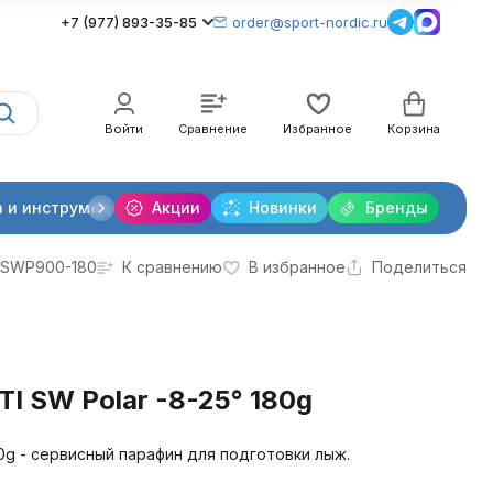
+7 (977) 893-35-85
order@sport-nordic.ru
Войти
Сравнение
Избранное
Корзина
 и инструменты
Акции
Крепления лыжные
Новинки
Бренды
Очки и линзы
SWP900-180
К сравнению
В избранное
Поделиться
I SW Polar -8-25° 180g
80g - сервисный парафин для подготовки лыж.