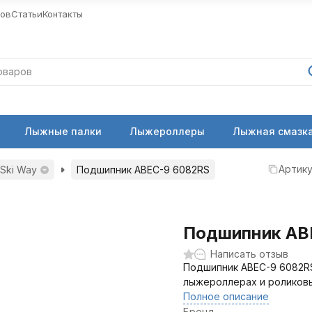
ров
Статьи
Контакты
Лыжные палки
Лыжероллеры
Лыжная смазка
Артику
Ski Way
Подшипник ABEC-9 6082RS
Подшипник AB
Написать отзыв
Подшипник ABEC-9 6082RS
лыжероллерах и роликовы
Полное описание
Бренд