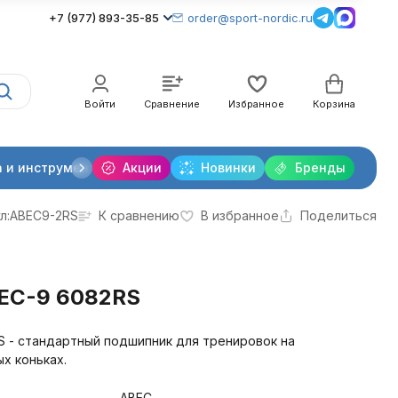
+7 (977) 893-35-85
order@sport-nordic.ru
Войти
Сравнение
Избранное
Корзина
 и инструменты
Акции
Крепления лыжные
Новинки
Бренды
Очки и линзы
л:
ABEC9-2RS
К сравнению
В избранное
Поделиться
EC-9 6082RS
 - стандартный подшипник для тренировок на
х коньках.
ABEC