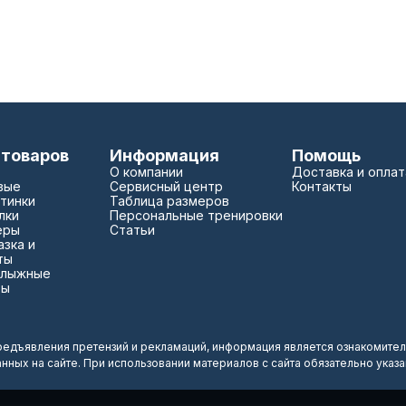
 товаров
Информация
Помощь
О компании
Доставка и оплат
вые
Сервисный центр
Контакты
тинки
Таблица размеров
лки
Персональные тренировки
еры
Статьи
зка и
ты
 лыжные
зы
редъявления претензий и рекламаций, информация является ознакомител
анных на сайте. При использовании материалов с сайта обязательно указ