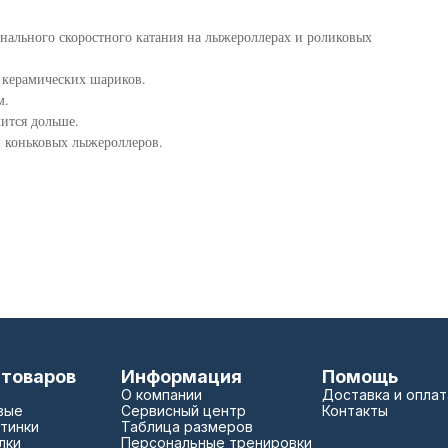
ального скоростного катания на лыжероллерах и роликовых
 керамических шариков.
м.
ится дольше.
и коньковых лыжероллеров.
 товаров
Информация
Помощь
О компании
Доставка и оплат
вые
Сервисный центр
Контакты
тинки
Таблица размеров
лки
Персональные тренировки