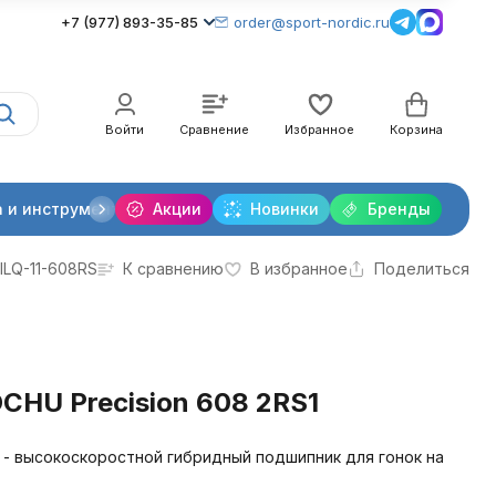
+7 (977) 893-35-85
order@sport-nordic.ru
Войти
Сравнение
Избранное
Корзина
 и инструменты
Акции
Крепления лыжные
Новинки
Бренды
Очки и линзы
ILQ-11-608RS
К сравнению
В избранное
Поделиться
HU Precision 608 2RS1
 - высокоскоростной гибридный подшипник для гонок на