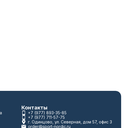
Контакты
а
+7 (977) 893-35-85
+7 (977) 711-57-75
г. Одинцово, ул. Северная, дом 57, офис 3
order@sport-nordic.ru