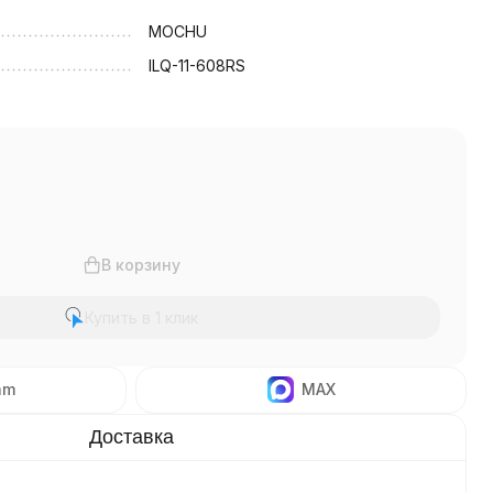
MOCHU
ILQ-11-608RS
В корзину
Купить в 1 клик
am
MAX