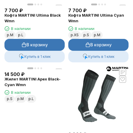
7 700
₽
7 700
₽
Кофта MARTINI Ultima Black
Кофта MARTINI Ultima Cyan
Wmn
Wmn
В наличии
В наличии
р.M
р.L
р.XS
р.S
р.M
В корзину
В корзину
Купить в 1 клик
Купить в 1 клик
14 500
₽
Жилет MARTINI Apex Black-
Cyan Wmn
В наличии
р.S
р.M
р.L