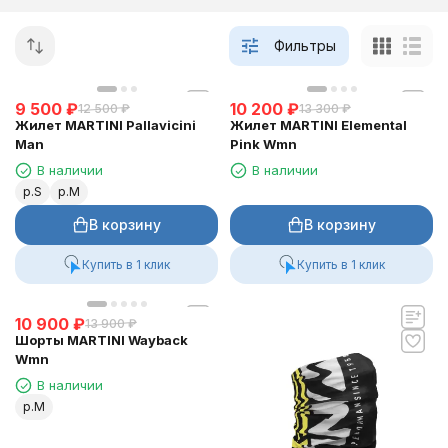
Фильтры
9 500
₽
10 200
₽
12 500
₽
13 300
₽
Жилет MARTINI Pallavicini
Жилет MARTINI Elemental
Man
Pink Wmn
В наличии
В наличии
р.S
р.M
В корзину
В корзину
Купить в 1 клик
Купить в 1 клик
10 900
₽
13 900
₽
Шорты MARTINI Wayback
Wmn
В наличии
р.M