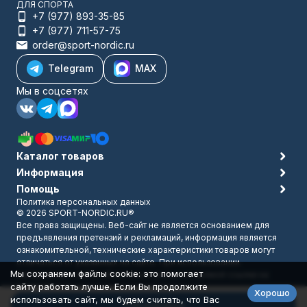
ДЛЯ СПОРТА
+7 (977) 893-35-85
+7 (977) 711-57-75
order@sport-nordic.ru
Telegram
MAX
Мы в соцсетях
Каталог товаров
Информация
Помощь
Политика персональных данных
© 2026 SPORT-NORDIC.RU®
Все права защищены. Веб-сайт не является основанием для
предъявления претензий и рекламаций, информация является
ознакомительной, технические характеристики товаров могут
отличаться от указанных на сайте. При использовании
Мы сохраняем файлы cookie: это помогает
материалов с сайта обязательно указание прямой ссылки на
сайту работать лучше. Если Вы продолжите
источник.
Хорошо
Разработано в
bodysite.ru
использовать сайт, мы будем считать, что Вас
В корзину