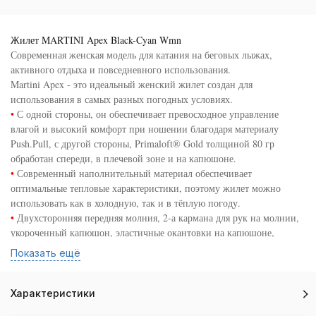
Жилет MARTINI Apex Black-Cyan Wmn
Современная женская модель для катания на беговых лыжах,
активного отдыха и повседневного использования.
Martini Apex - это идеальный женский жилет создан для
использования в самых разных погодных условиях.
•
С одной стороны, он обеспечивает превосходное управление
влагой и высокий комфорт при ношении благодаря материалу
Push.Pull, с другой стороны, Primaloft® Gold толщиной 80 гр
обработан спереди, в плечевой зоне и на капюшоне.
•
Современный наполнительный материал обеспечивает
оптимальные тепловые характеристики, поэтому жилет можно
использовать как в холодную, так и в тёплую погоду.
•
Двухсторонняя передняя молния, 2-а кармана для рук на молнии,
укороченный капюшон, эластичные окантовки на капюшоне,
проймах и кромке, светоотражающий логотип на спине.
Показать ещё
•
Материальная композиция:
- 92 % полиамид, 8 % эластан (PUSH.PULL); 100 % полиамид;
Подкладка: 100 % полиамид; Набивка: 100 % полиэстер
Характеристики
(PRIMALOFT® GOLD 80 гр).