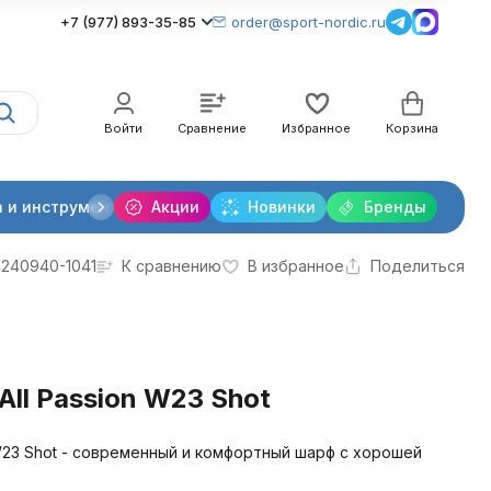
+7 (977) 893-35-85
order@sport-nordic.ru
Войти
Сравнение
Избранное
Корзина
 и инструменты
Акции
Крепления лыжные
Новинки
Бренды
Очки и линзы
240940-1041
К сравнению
В избранное
Поделиться
ll Passion W23 Shot
 W23 Shot - современный и комфортный шарф с хорошей