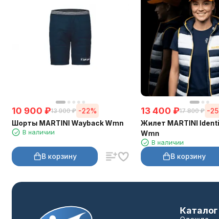
10 900
₽
13 400
₽
-22%
-2
13 900
₽
17 800
₽
Шорты MARTINI Wayback Wmn
Жилет MARTINI Identi
В наличии
Wmn
В наличии
В корзину
В корзину
Каталог