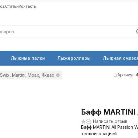
ров
Статьи
Контакты
Лыжные палки
Лыжероллеры
Лыжная смазка
Артикул:
4
wix, Martini, Moax, 4kaad
Бафф MARTINI A
Написать отзыв
Бафф MARTINI All Passion
теплоизоляцией.