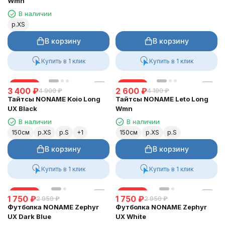
Wmn
В наличии
р.XS
В корзину
В корзину
Купить в 1 клик
Купить в 1 клик
скидка
скидка
3 400
₽
2 600
₽
4 900
₽
4 190
₽
Тайтсы NONAME Koio Long
Тайтсы NONAME Leto Long
UX Black
Wmn
В наличии
В наличии
150см
р.XS
р.S
150см
р.XS
р.S
В корзину
В корзину
Купить в 1 клик
Купить в 1 клик
скидка
скидка
1 750
₽
1 750
₽
2 950
₽
2 950
₽
Футболка NONAME Zephyr
Футболка NONAME Zephyr
UX Dark Blue
UX White