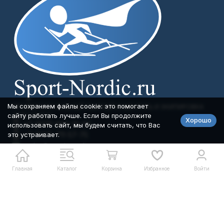
Мы сохраняем файлы cookie: это помогает
ПРОФЕССИОНАЛЬНЫЙ ЛЫЖНЫЙ ИНВЕНТАРЬ И ЭКИПИРОВКА
сайту работать лучше. Если Вы продолжите
ДЛЯ СПОРТА
Хорошо
+7 (977) 893-35-85
использовать сайт, мы будем считать, что Вас
это устраивает.
+7 (977) 711-57-75
order@sport-nordic.ru
Telegram
MAX
Главная
Каталог
Корзина
Избранное
Войти
Мы в соцсетях