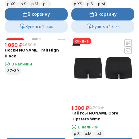
р.XS
р.S
р.M
р.L
р.XS
р.S
р.M
В корзину
В корзину
Купить в 1 клик
Купить в 1 клик
скидка
скидка
1 050
₽
1 650
₽
Носки NONAME Trail High
Black
В наличии
37-39
1 300
₽
2 700
₽
Тайтсы NONAME Core
Hipsters Wmn
В наличии
р.S
р.M
р.L