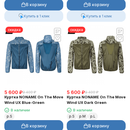
В корзину
В корзину
Купить в 1 клик
Купить в 1 клик
скидка
скидка
5 600
₽
5 600
₽
9 400
₽
9 400
₽
Куртка NONAME On The Move
Куртка NONAME On The Move
Wind UX Blue-Green
Wind UX Dark Green
В наличии
В наличии
р.S
р.S
р.M
р.L
В корзину
В корзину