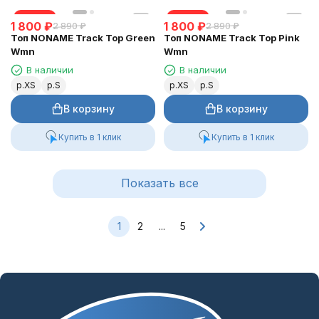
скидка
скидка
1 800
₽
1 800
₽
2 890
₽
2 890
₽
Топ NONAME Track Top Green
Топ NONAME Track Top Pink
Wmn
Wmn
В наличии
В наличии
р.XS
р.S
р.XS
р.S
В корзину
В корзину
Купить в 1 клик
Купить в 1 клик
Показать все
1
2
...
5