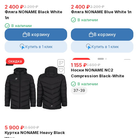
2 400
₽
2 400
₽
3 200
₽
3 200
₽
Фляга NONAME Black White
Фляга NONAME Blue White 1л
1л
В наличии
В наличии
В корзину
В корзину
Купить в 1 клик
Купить в 1 клик
скидка
скидка
1 155
₽
1 650
₽
Носки NONAME NC2
Compression Black-White
В наличии
37-39
5 900
₽
11 500
₽
Куртка NONAME Heavy Black