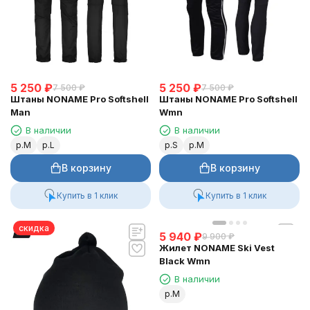
5 250
₽
5 250
₽
7 500
₽
7 500
₽
Штаны NONAME Pro Softshell
Штаны NONAME Pro Softshell
Man
Wmn
В наличии
В наличии
р.M
р.L
р.S
р.M
В корзину
В корзину
Купить в 1 клик
Купить в 1 клик
скидка
5 940
₽
9 900
₽
Жилет NONAME Ski Vest
Black Wmn
В наличии
р.M