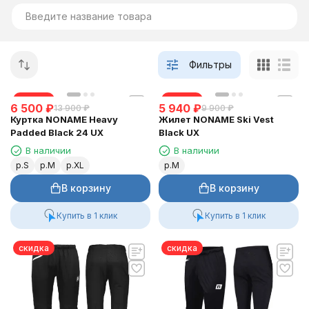
Фильтры
скидка
скидка
6 500
₽
5 940
₽
13 900
₽
9 900
₽
Куртка NONAME Heavy
Жилет NONAME Ski Vest
Padded Black 24 UX
Black UX
В наличии
В наличии
р.S
р.M
р.XL
р.M
В корзину
В корзину
Купить в 1 клик
Купить в 1 клик
скидка
скидка