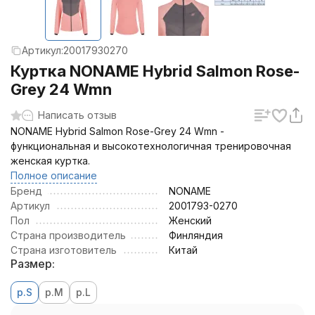
Артикул:
20017930270
Куртка NONAME Hybrid Salmon Rose-
Grey 24 Wmn
Написать отзыв
NONAME Hybrid Salmon Rose-Grey 24 Wmn -
функциональная и высокотехнологичная тренировочная
женская куртка.
Полное описание
Бренд
NONAME
Артикул
2001793-0270
Пол
Женский
Страна производитель
Финляндия
Страна изготовитель
Китай
Размер:
р.S
р.M
р.L