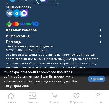
Мы в соцсетях
Каталог товаров
Информация
Помощь
Политика персональных данных
© 2026 SPORT-NORDIC.RU®
Все права защищены. Веб-сайт не является основанием для
предъявления претензий и рекламаций, информация является
ознакомительной, технические характеристики товаров могут
отличаться от указанных на сайте. При использовании
Мы сохраняем файлы cookie: это помогает
материалов с сайта обязательно указание прямой ссылки на
сайту работать лучше. Если Вы продолжите
источник.
Хорошо
Разработано в
bodysite.ru
использовать сайт, мы будем считать, что Вас
В корзину
это устраивает.
Главная
Каталог
Корзина
Избранное
Войти