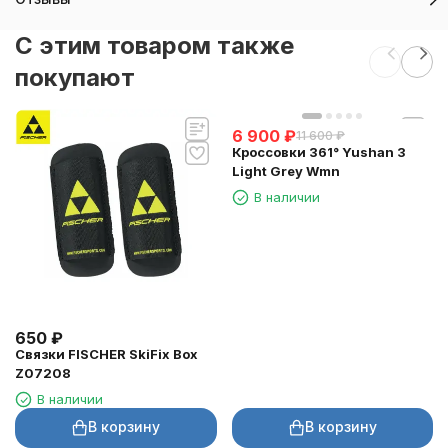
C этим товаром также
покупают
6 900
₽
11 600
₽
Кроссовки 361° Yushan 3
Light Grey Wmn
В наличии
650
₽
Связки FISCHER SkiFix Box
Z07208
В наличии
В корзину
В корзину