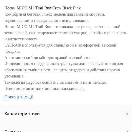
Носки MICO M1 Trail Run Crew Black Pink
Комфортная беговая unisex модель для занятий спортом,
соревнований и повседневного использования.
Носки MICO M1 Trail Run - это волокно с усовершенствованной
технологией, гарантирующее терморегуляцию, антибактериальность
и антистатичность.
LYCRA® используется для стабильной и комфортной высокой
посадки.
Анатомический дизайн для правой и левой стопы.
Инновационная поддерживающая втулка ахиллова сухожилия для
обеспечения стабильности, защиты от ударов и действия против
утомления.
Технология Ergotoes основана на анатомии пяти пальцев.
Невидимые антифрикционные плоские швы.
Вышитый логотип Mico, лёгкий вес.
Показать ещё
Материальная композиция: 78% полиамид, 16% поламид-графен,
6% лайкра.
Сделано в Италии.
Характеристики
Сконцентрируйтесь, тренируйтесь и Вы всё преодолеете!
Отзывы