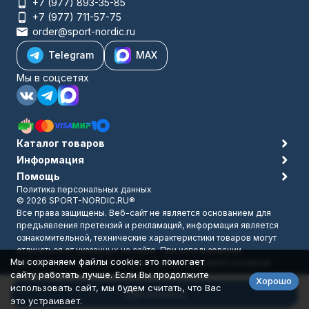
+7 (977) 893-35-85
+7 (977) 711-57-75
order@sport-nordic.ru
Telegram
MAX
Мы в соцсетях
Каталог товаров
Информация
Помощь
Политика персональных данных
© 2026 SPORT-NORDIC.RU®
Все права защищены. Веб-сайт не является основанием для
предъявления претензий и рекламаций, информация является
ознакомительной, технические характеристики товаров могут
отличаться от указанных на сайте. При использовании
Мы сохраняем файлы cookie: это помогает
материалов с сайта обязательно указание прямой ссылки на
сайту работать лучше. Если Вы продолжите
источник.
Хорошо
Разработано в
bodysite.ru
использовать сайт, мы будем считать, что Вас
В корзину
это устраивает.