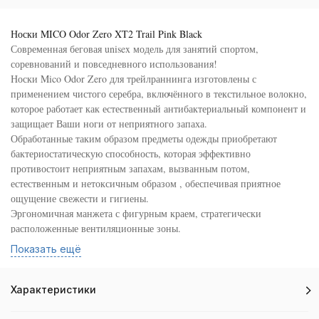
Носки MICO Odor Zero XT2 Trail Pink Black
Современная беговая unisex модель для занятий спортом,
соревнований и повседневного использования!
Носки Mico Odor Zero для трейлраннинга изготовлены с
применением чистого серебра, включённого в текстильное волокно,
которое работает как естественный антибактериальный компонент и
защищает Ваши ноги от неприятного запаха.
Обработанные таким образом предметы одежды приобретают
бактериостатическую способность, которая эффективно
противостоит неприятным запахам, вызванным потом,
естественным и нетоксичным образом , обеспечивая приятное
ощущение свежести и гигиены.
Эргономичная манжета с фигурным краем, стратегически
расположенные вентиляционные зоны.
Шестиугольное плетение разработано для плотного прилегания,
Показать ещё
защиты от скручивания и стабилизации.
Плоские антифрикционные швы и вышеуказанный функционал
носок Mico Odor Zero сделают Ваши спортивные занятия
Характеристики
комфортными.
Есть вышитый логотип Mico.