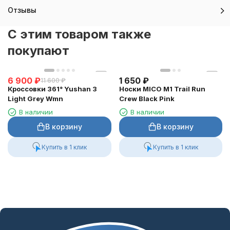
Длина: до щиколотки.
Отзывы
Материальная композиция: 73 % полиамид, 14 % эластан, 13 %
полиэстер с серебром.
C этим товаром также
Сделано в Италии.
покупают
Сконцентрируйтесь, тренируйтесь и Вы всё преодолеете!
6 900
₽
1 650
₽
11 600
₽
Кроссовки 361° Yushan 3
Носки MICO M1 Trail Run
Light Grey Wmn
Crew Black Pink
В наличии
В наличии
В корзину
В корзину
Купить в 1 клик
Купить в 1 клик