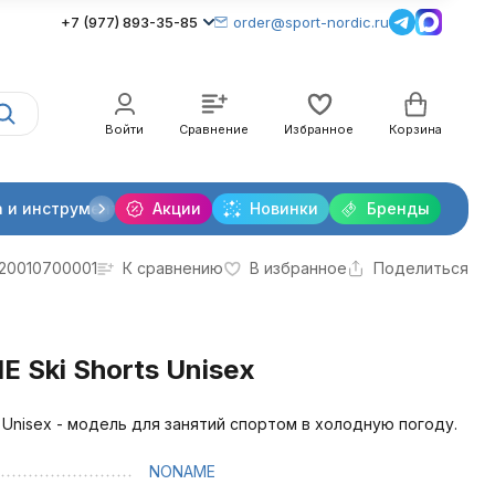
+7 (977) 893-35-85
order@sport-nordic.ru
Войти
Сравнение
Избранное
Корзина
 и инструменты
Акции
Крепления лыжные
Новинки
Бренды
Очки и линзы
20010700001
К сравнению
В избранное
Поделиться
Ski Shorts Unisex
Unisex - модель для занятий спортом в холодную погоду.
NONAME