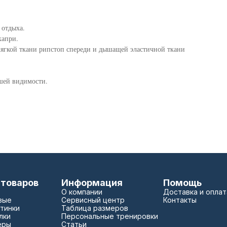
 отдыха.
капри.
гкой ткани рипстоп спереди и дышащей эластичной ткани
чшей видимости.
 товаров
Информация
Помощь
О компании
Доставка и оплат
вые
Сервисный центр
Контакты
тинки
Таблица размеров
лки
Персональные тренировки
еры
Статьи