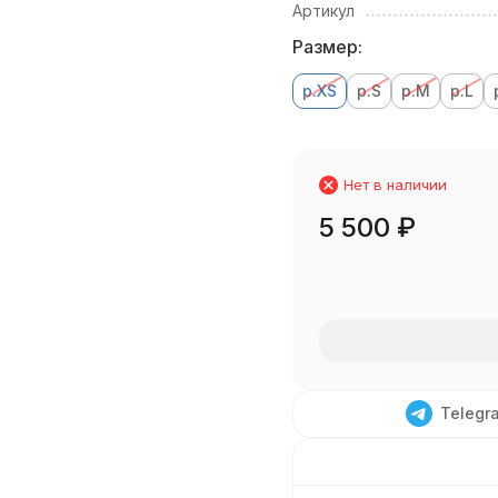
Артикул
Размер:
р.XS
р.S
р.M
р.L
Нет в наличии
5 500
₽
Telegr