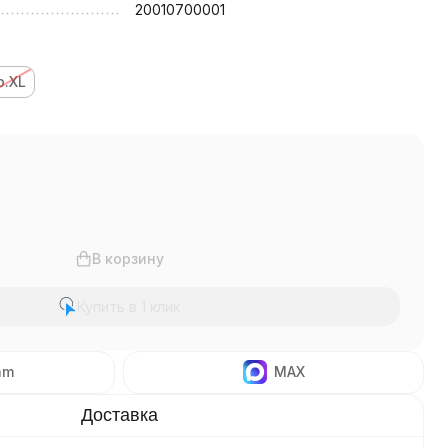
20010700001
р.XL
В корзину
Купить в 1 клик
am
MAX