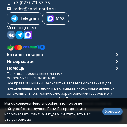
+7 (977) 711-57-75
order@sport-nordic.ru
Telegram
MAX
Мы в соцсетях
Каталог товаров
Информация
Помощь
Политика персональных данных
© 2026 SPORT-NORDIC.RU®
Все права защищены. Веб-сайт не является основанием для
предъявления претензий и рекламаций, информация является
ознакомительной, технические характеристики товаров могут
отличаться от указанных на сайте. При использовании
Мы сохраняем файлы cookie: это помогает
материалов с сайта обязательно указание прямой ссылки на
сайту работать лучше. Если Вы продолжите
источник.
Хорошо
Разработано в
bodysite.ru
использовать сайт, мы будем считать, что Вас
В корзину
это устраивает.