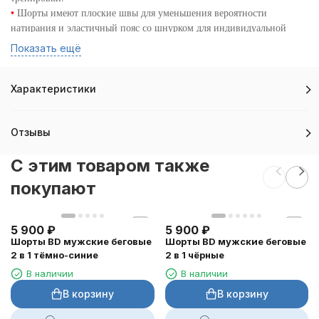
•
Шорты имеют плоские швы для уменьшения вероятности
натирания и эластичный пояс со шнурком для индивидуальной
подгонки.
Показать ещё
•
Материальная композиция: полиэстер 92%, эластан 8%.
•
Инструкция по уходу:
- Стирать с вещами схожих цветов.
Характеристики
- Не используйте кондиционер для белья.
- Не отбеливать, Не сушить в сушильной машине, Не гладить, Не
подвергать химической чистке.
Отзывы
Сконцентрируйтесь, тренируйтесь и Вы всё преодолеете!
C этим товаром также
покупают
5 900
₽
5 900
₽
Шорты BD мужские беговые
Шорты BD мужские беговые
2 в 1 тёмно-синие
2 в 1 чёрные
В наличии
В наличии
В корзину
В корзину