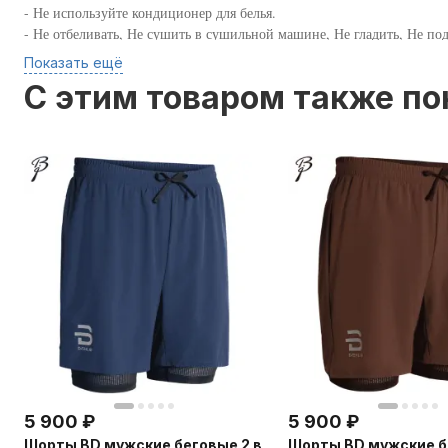
- Не используйте кондиционер для белья.
- Не отбеливать, Не сушить в сушильной машине, Не гладить, Не под
Сконцентрируйтесь, тренируйтесь и Вы всё преодолеете!
Показать ещё
C этим товаром также п
5 900
₽
5 900
₽
Шорты BD мужские беговые 2 в
Шорты BD мужские б