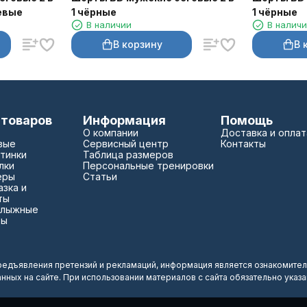
евые
1 чёрные
1 чёрные
В наличии
В налич
В корзину
В 
 товаров
Информация
Помощь
О компании
Доставка и оплат
вые
Сервисный центр
Контакты
тинки
Таблица размеров
лки
Персональные тренировки
еры
Статьи
зка и
ты
 лыжные
зы
редъявления претензий и рекламаций, информация является ознакомител
анных на сайте. При использовании материалов с сайта обязательно указ