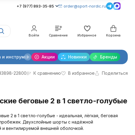
+7 (977) 893-35-85
order@sport-nordic.ru
Войти
Сравнение
Избранное
Корзина
 и инструменты
Акции
Крепления лыжные
Новинки
Бренды
Очки и линзы
33898-22800
К сравнению
В избранное
Поделиться
кие беговые 2 в 1 светло-голубые
овые 2 в 1 светло-голубые - идеальная, лёгкая, беговая
пробежек. Двухслойные шорты с надёжной
 и вентилируемой внешней оболочкой.