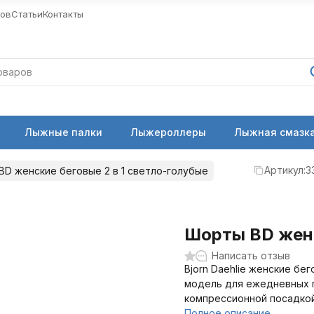
ров
Статьи
Контакты
Лыжные палки
Лыжероллеры
Лыжная смазка
Артикул:
3
D женские беговые 2 в 1 светло-голубые
Шорты BD женс
Написать отзыв
Bjorn Daehlie женские бег
модель для ежедневных 
компрессионной посадкой
Полное описание