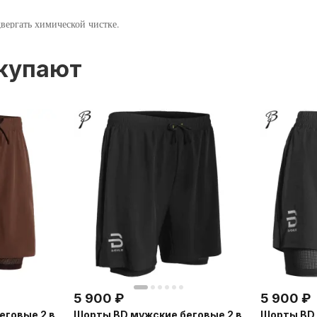
вергать химической чистке.
окупают
5 900
₽
5 900
₽
еговые 2 в
Шорты BD мужские беговые 2 в
Шорты BD 