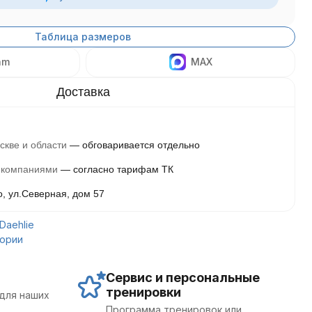
Таблица размеров
am
MAX
скве и области
обговаривается отдельно
 компаниями
согласно тарифам ТК
о, ул.Северная, дом 57
Daehlie
гории
Сервис и персональные
тренировки
для наших
Программа тренировок или