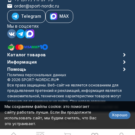
order@sport-nordic.ru
Telegram
MAX
Мы в соцсетях
Каталог товаров
Информация
Помощь
Политика персональных данных
© 2026 SPORT-NORDIC.RU®
Все права защищены. Веб-сайт не является основанием для
предъявления претензий и рекламаций, информация является
ознакомительной, технические характеристики товаров могут
отличаться от указанных на сайте. При использовании
Мы сохраняем файлы cookie: это помогает
материалов с сайта обязательно указание прямой ссылки на
сайту работать лучше. Если Вы продолжите
источник.
Хорошо
Разработано в
bodysite.ru
использовать сайт, мы будем считать, что Вас
В корзину
это устраивает.